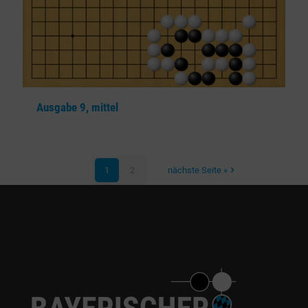
Ausgabe 9, mittel
1
2
nächste Seite »