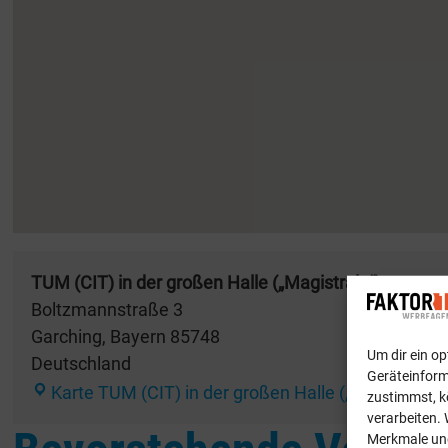
TUM (CIT) in der großen Halle („Magistrale“)
Boltzmannstraße 3
Garching
,
Bayern
85748
Um dir ein o
Deutschland
Geräteinform
Karte
TUM (CIT) in der großen Halle („Magistrale“
zustimmst, k
verarbeiten. 
Merkmale und