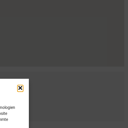
hnologien
site
immte