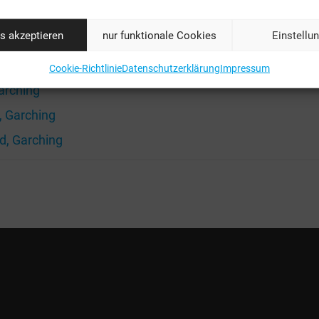
taltungen
s akzeptieren
nur funktionale Cookies
Einstellu
arching
arching
Cookie-Richtlinie
Datenschutzerklärung
Impressum
arching
, Garching
d, Garching