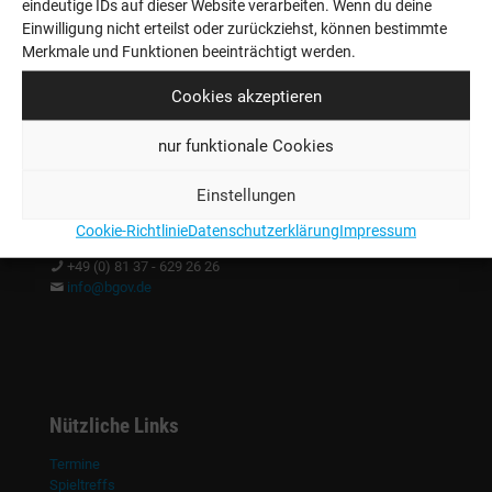
eindeutige IDs auf dieser Website verarbeiten. Wenn du deine
Einwilligung nicht erteilst oder zurückziehst, können bestimmte
Merkmale und Funktionen beeinträchtigt werden.
Cookies akzeptieren
nur funktionale Cookies
Einstellungen
Kontakt
Cookie-Richtlinie
Datenschutzerklärung
Impressum
+49 (0) 81 37 - 629 26 26
info@bgov.de
Nützliche Links
Termine
Spieltreffs