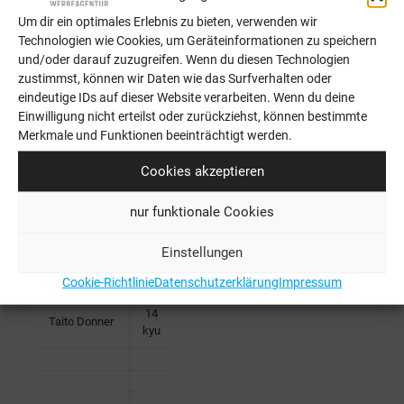
Anis Cherif
Kyu
Um dir ein optimales Erlebnis zu bieten, verwenden wir
Technologien wie Cookies, um Geräteinformationen zu speichern
Zhechang
2
und/oder darauf zuzugreifen. Wenn du diesen Technologien
Yuan
kyu
zustimmst, können wir Daten wie das Surfverhalten oder
eindeutige IDs auf dieser Website verarbeiten. Wenn du deine
2
Haoju Chen
Einwilligung nicht erteilst oder zurückziehst, können bestimmte
Kyu
Merkmale und Funktionen beeinträchtigt werden.
Harald
6
Cookies akzeptieren
Kainzbauer
kyu
Juliane
7
nur funktionale Cookies
Häublein
kyu
Einstellungen
9
Tarmo Donner
kyu
Cookie-Richtlinie
Datenschutzerklärung
Impressum
14
Taito Donner
kyu