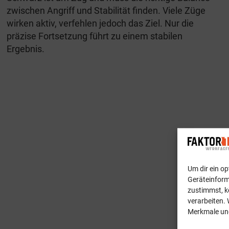
zwischen Angriff und Stabilität finden. Viele Züge
wirken aktiv, verfehlen jedoch das Ziel. Nur die
präzise Fortsetzung führt zu einem stabilen
Ergebnis.
Um dir ein o
Geräteinform
zustimmst, k
verarbeiten. 
Merkmale und