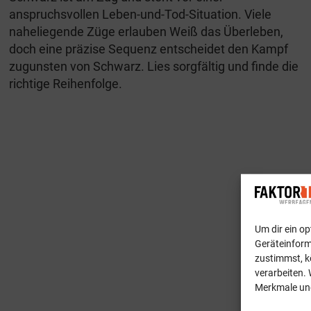
anspruchsvollen Leben-und-Tod-Situation. Viele
naheliegende Züge erlauben Weiß das Überleben,
doch eine präzise Sequenz entscheidet den Kampf
zugunsten von Schwarz. Lies sorgfältig und finde die
richtige Reihenfolge.
Um dir ein o
Geräteinform
zustimmst, k
verarbeiten. 
Merkmale und