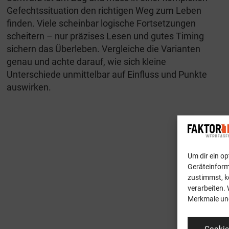
Gefechtssituation den richtigen Weg zum Leben
finden. Viele scheinbar logische Fortsetzungen
scheitern – nur präzises Lesen und gutes Timing
sichern das Überleben. Vergleiche die Varianten
genau und achte darauf, wie sich kleine
Unterschiede unmittelbar auf Einfluss und Punkte
auswirken.
Um dir ein o
Geräteinform
zustimmst, k
verarbeiten. 
Merkmale und
Cookie