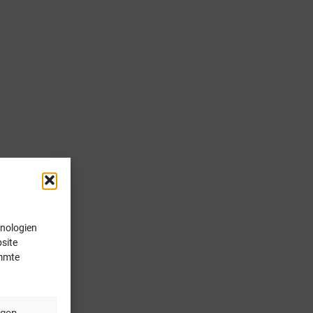
hnologien
site
immte
ngen