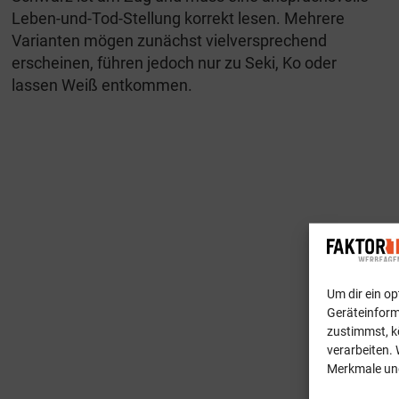
Leben-und-Tod-Stellung korrekt lesen. Mehrere
Varianten mögen zunächst vielversprechend
erscheinen, führen jedoch nur zu Seki, Ko oder
lassen Weiß entkommen.
Um dir ein o
Geräteinform
zustimmst, k
verarbeiten. 
Merkmale und